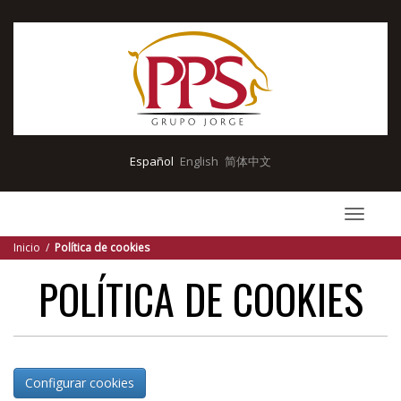
Pasar al contenido principal
Español
English
简体中文
Toggle
navigat
Inicio
/
Política de cookies
POLÍTICA DE COOKIES
Configurar cookies